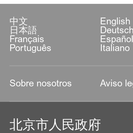
中文
English
日本語
Deutsc
Français
Españo
Português
Italiano
Sobre nosotros
Aviso le
北京市人民政府