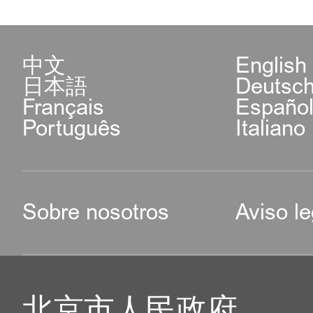
中文
English
日本語
Deutsc
Français
Españo
Português
Italiano
Sobre nosotros
Aviso le
北京市人民政府