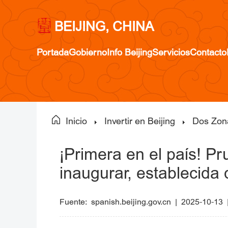
BEIJING, CHINA
Portada
Gobierno
Info Beijing
Servicios
Contacto
Inicio
Invertir en Beijing
Dos Zon
¡Primera en el país! P
inaugurar, establecida 
Fuente:
spanish.beijing.gov.cn
|
2025-10-13