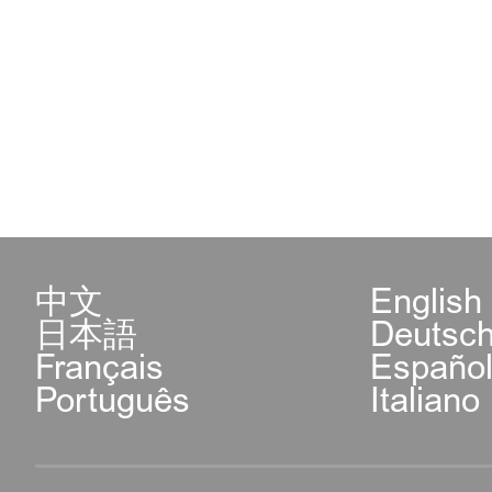
中文
English
日本語
Deutsc
Français
Españo
Português
Italiano