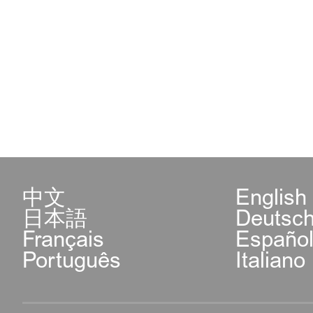
中文
English
日本語
Deutsc
Français
Españo
Português
Italiano