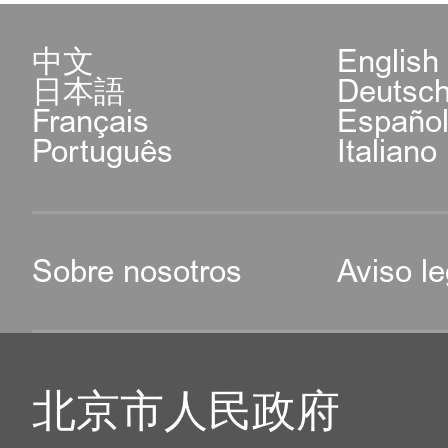
中文
English
日本語
Deutsc
Français
Españo
Português
Italiano
Sobre nosotros
Aviso le
北京市人民政府