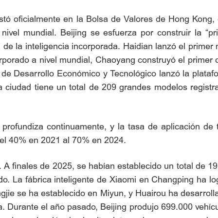
listó oficialmente en la Bolsa de Valores de Hong Kong,
vel mundial. Beijing se esfuerza por construir la “prime
a de la inteligencia incorporada. Haidian lanzó el prime
corporado a nivel mundial, Chaoyang construyó el primer
de Desarrollo Económico y Tecnológico lanzó la platafor
a ciudad tiene un total de 209 grandes modelos registra
se profundiza continuamente, y la tasa de aplicación de
del 40% en 2021 al 70% en 2024.
e. A finales de 2025, se habían establecido un total de 19
zado. La fábrica inteligente de Xiaomi en Changping ha 
jie se ha establecido en Miyun, y Huairou ha desarroll
ma. Durante el año pasado, Beijing produjo 699.000 vehí