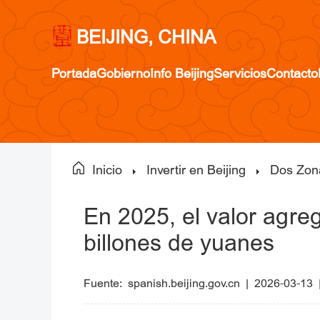
BEIJING, CHINA
Portada
Gobierno
Info Beijing
Servicios
Contacto
Inicio
Invertir en Beijing
Dos Zon
En 2025, el valor agreg
billones de yuanes
Fuente:
spanish.beijing.gov.cn
|
2026-03-13