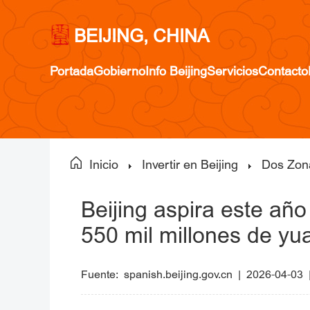
BEIJING, CHINA
Portada
Gobierno
Info Beijing
Servicios
Contacto
Inicio
Invertir en Beijing
Dos Zon
Beijing aspira este año 
550 mil millones de yu
Fuente:
spanish.beijing.gov.cn
|
2026-04-03