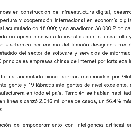
es en construcción de infraestructura digital, desarrol
 apertura y cooperación internacional en economía digi
al acumulado de 18.000; y se añadieron 38.000 P de ca
inda un apoyo efectivo a la investigación, el desarrollo
ión electrónica por encima del tamaño designado crec
 añadido del sector de software y servicios de infor
 principales empresas chinas de Internet por fortaleza int
e forma acumulada cinco fábricas reconocidas por Glo
nteligente y 19 fábricas inteligentes de nivel excelente
nufacturera en todo el país. También se habían habilita
n línea alcanzó 2,616 millones de casos, un 56,4% más 
s.
ación de empoderamiento con inteligencia artificial e