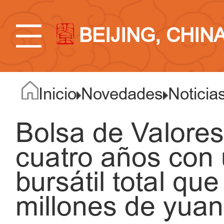
BEIJING, CHIN
Inicio
Novedades
Noticia
Bolsa de Valores
cuatro años con 
bursátil total qu
millones de yua