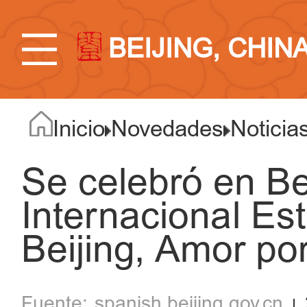
BEIJING, CHIN
Inicio
Novedades
Noticia
Se celebró en Be
Internacional Est
Beijing, Amor por
spanish.beijing.gov.cn