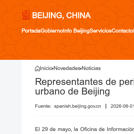
BEIJING, CHINA
Portada
Gobierno
Info Beijing
Servicios
Contacto
Inicio
Novedades
Noticias
Representantes de perio
urbano de Beijing
spanish.beijing.gov.cn
2026-06-0
El 29 de mayo, la Oficina de Informació