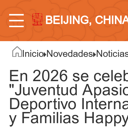
BEIJING, CHIN
Inicio
Novedades
Noticia
En 2026 se celeb
"Juventud Apasi
Deportivo Intern
y Familias Happ