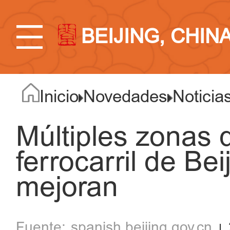
BEIJING, CHIN
Inicio
Novedades
Noticia
Múltiples zonas 
ferrocarril de Be
mejoran
spanish.beijing.gov.cn