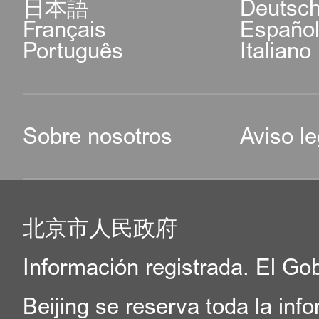
日本語
Deutsc
Français
Españo
Português
Italiano
Sobre nosotros
Aviso le
北京市人民政府
Información registrada. El Go
Beijing se reserva toda la inf