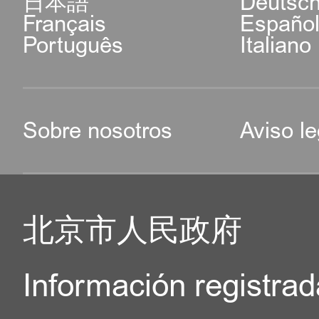
日本語
Deutsc
Français
Españo
Português
Italiano
Sobre nosotros
Aviso le
北京市人民政府
Información registrad