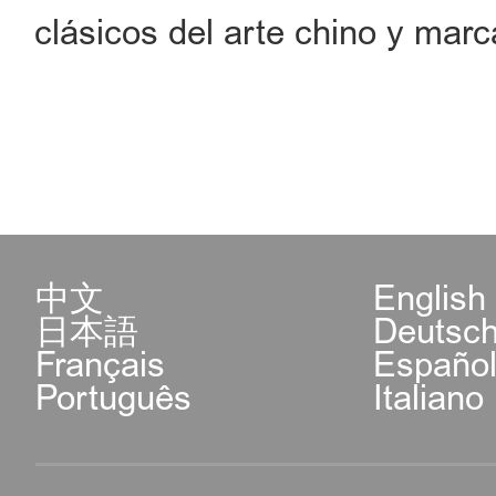
clásicos del arte chino y marc
中文
English
日本語
Deutsc
Français
Españo
Português
Italiano