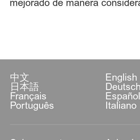
mejorado de manera considera
中文
English
日本語
Deutsc
Français
Españo
Português
Italiano