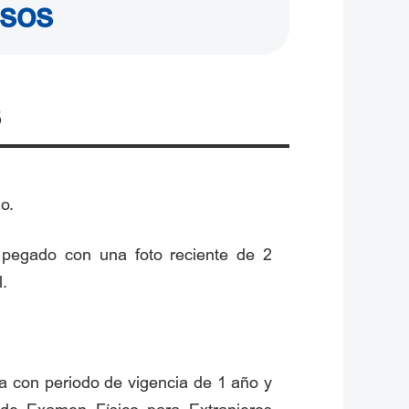
asos
s
o.
, pegado con una foto reciente de 2
l.
ia con periodo de vigencia de 1 año y