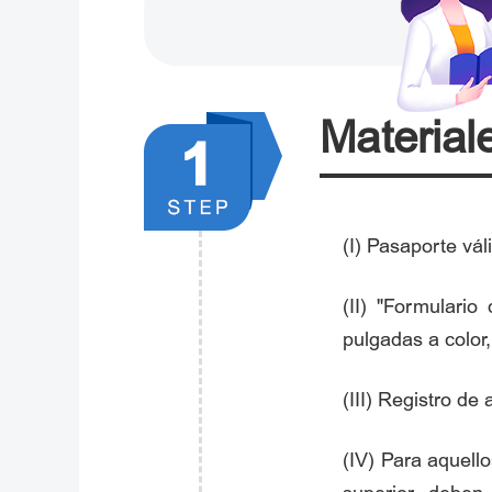
Materiale
(I) Pasaporte vál
(II) "Formulari
pulgadas a color,
(III) Registro de 
(IV) Para aquell