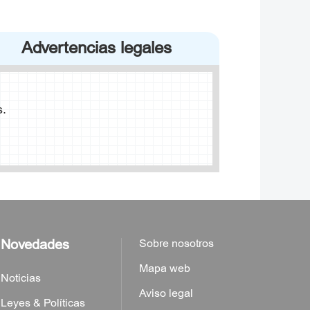
l de Chaoyang del Buró Municipal de
Advertencias legales
A, calle Jiuxianqiao Beilu, Distrito de
s.
eijing
 Beijing Fortune Centre, nº 7, Calle
Novedades
Sobre nosotros
Mapa web
Noticias
Aviso legal
Leyes & Políticas