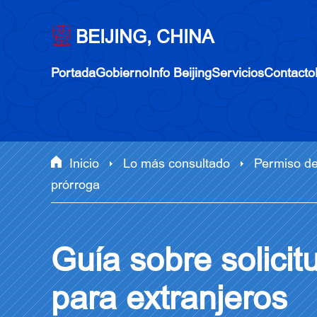
BEIJING, CHINA
Portada
Gobierno
Info Beijing
Servicios
Contacto
Inicio
Lo más consultado
Permiso de
prórroga
Guía sobre solicit
para extranjeros