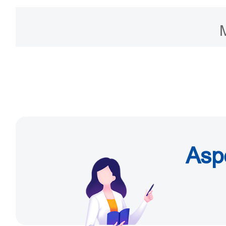
Horario: de 9:00 a 12:00
viernes.
Contacto: +86-10-891508
2. Centro de Servicio P
Distrito Chaoyang (Nota: 
Asp
distrito Chaoyang pueden 
Dirección: unidad A, edi
Jiangtai