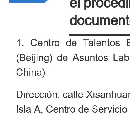
el proced
La fecha de emisión de 
documento
debe encontrarse dentro d
1. Centro de Talentos E
(Beijing) de Asuntos Lab
China)
Dirección: calle Xisanhuan
Isla A, Centro de Servici