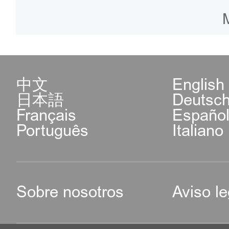
(piso 2,Centro de Servi
Distrito Haidian, Cent
Humanos de Zhongguanc
中文
English
日本語
Deutsc
Horario de atención: de 
Français
Españo
Português
Italiano
de lunes a viernes.
Contacto: +86-10-689406
Sobre nosotros
Aviso le
4. Departamento de Re