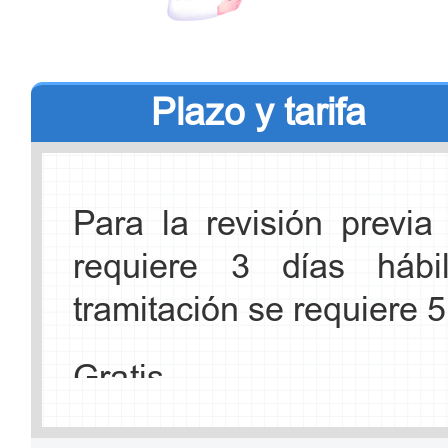
Horario: de 9:00 a 11:40
Plazo y tarifa
viernes.
Contacto: +86-10-575961
Para la revisión previ
requiere 3 días hábi
3. Centro de Servicio P
tramitación se requiere 5
Distrito Haidian (Nota: 
distrito Haidian pueden ap
Gratis
Dirección: No.73, calle X