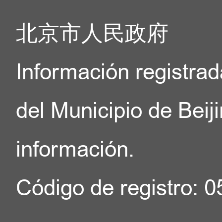
Social del Distrito S
北京市人民政府
registradas en el distrit
centro)
Información registrad
Dirección: No.16, calle 
del Municipio de Beij
(Piso 3, Salón Este, e
información.
Seguridad Social del Distr
Código de registro: 
Horario: de 9:00 a 11:40
viernes,.