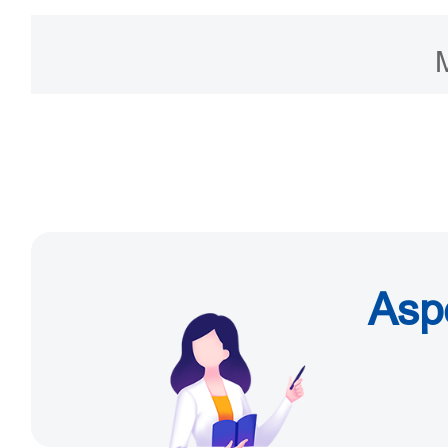
altamente cualificados (
5. Otros documentos.
reserva de trámites, pue
atencion con todos los 
procesamiento. Para lo
altamente cualificados (
de introducción de tale
Asp
todo el proceso en línea.
1. Centro de Talentos E