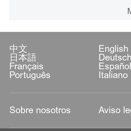
2. Centro de Servicio P
Plazo de tramitación: 3 d
Distrito Chaoyang (Nota: 
Gratis
distrito Chaoyang pueden 
中文
English
日本語
Deutsc
Dirección: unidad A, 
Français
Españo
calle Jiangtai
Português
Italiano
Horario: de 9:00 a 11:40
Sobre nosotros
Aviso le
viernes.