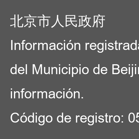
Contacto: +86-10-575961
北京市人民政府
3. Centro de Servicio P
Distrito Haidian (Nota: 
Información registrad
distrito Haidian pueden ap
del Municipio de Beij
Dirección: No.73, calle X
información.
(piso 2,Centro de Servi
Distrito Haidian, Cent
Código de registro: 
Humanos de Zhongguanc