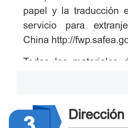
lugar de trabajo, con
papel y la traducción 
duración de trabajo en Chi
servicio para extran
certificado de empleo es 
China http://fwp.safea.go
que aplique acuerdos y
organizaciones internacio
Todos los materiales d
principal o el representan
sean chinos deben propo
que sea un proveedor de
traducciones al chino 
extranjero. (la oficina de
con el sello oficial del
Dirección 
certificado de representant
caso de los pasaportes