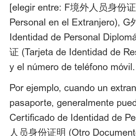
[elegir entre: F
境外人员身份
Personal en el Extranjero), G
Identidad de Personal Diplom
证
(Tarjeta de Identidad de Re
y el n
ú
mero de tel
é
fono m
ó
vil.
Por ejemplo, cuando un extra
pasaporte, generalmente 
Certificado de Identidad de
人员身份证明 (Otro Documento de