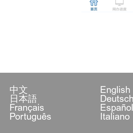
中文
English
日本語
Deutsc
Français
Españo
Português
Italiano