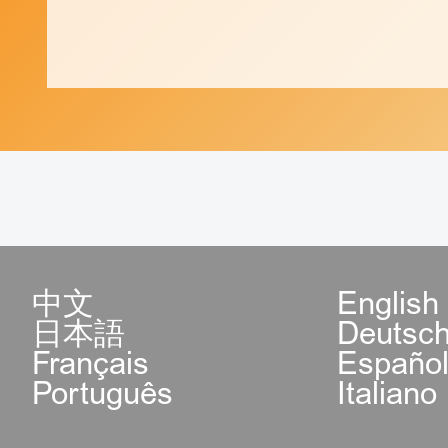
中文
English
日本語
Deutsc
Français
Españo
Português
Italiano