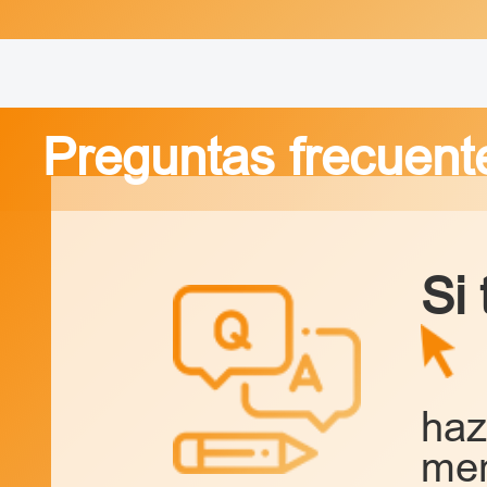
Preguntas frecuent
Si
haz
men