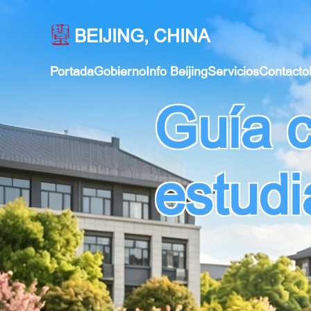
BEIJING, CHINA
Portada
Gobierno
Info Beijing
Servicios
Contacto
Guía 
estudi