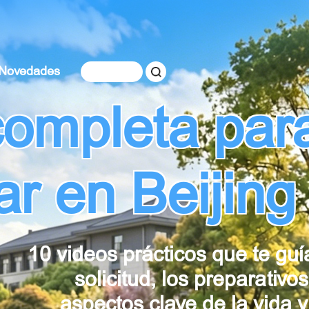
Novedades
completa par
ar en Beijing
10 videos prácticos que te guí
solicitud, los preparativos
aspectos clave de la vida y