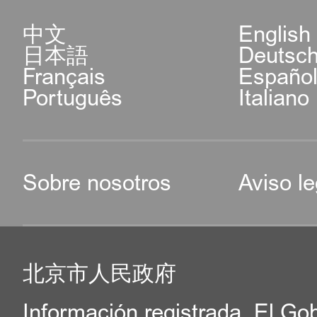
中文
English
日本語
Deutsc
Français
Españo
Português
Italiano
Sobre nosotros
Aviso le
北京市人民政府
Información registrada. El Go