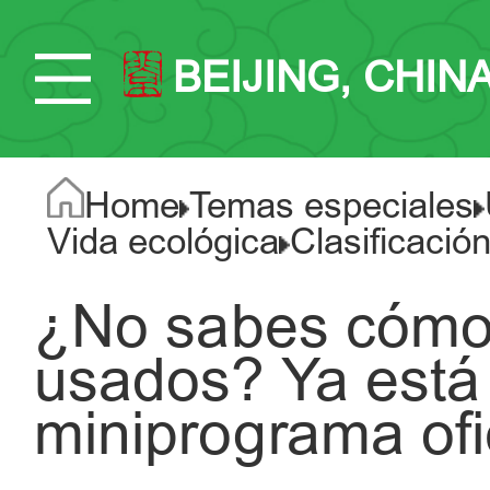
BEIJING, CHIN
Home
Temas especiales
Vida ecológica
Clasificació
¿No sabes cómo 
usados? Ya está 
miniprograma ofic