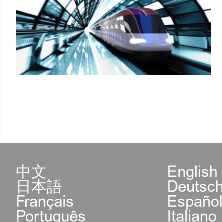
中文
English
日本語
Deutsc
Français
Españo
Português
Italiano