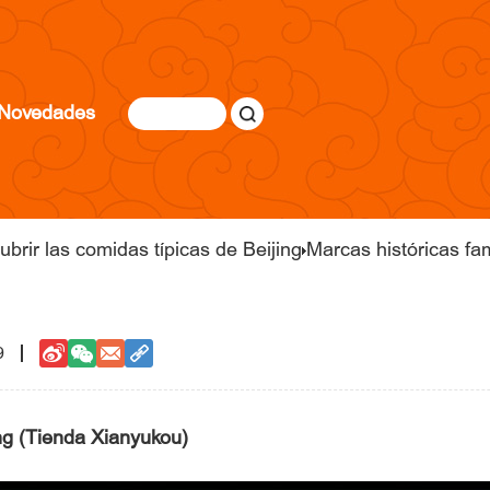
Novedades
brir las comidas típicas de Beijing
Marcas históricas f
9
ng (Tienda Xianyukou)