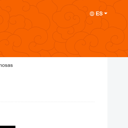
ES
amosas