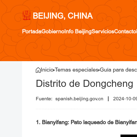
BEIJING, CHINA
Portada
Gobierno
Info Beijing
Servicios
Contacto
Inicio
Temas especiales
Guía para descu
Distrito de Dongcheng
spanish.beijing.gov.cn
2024-10-0
1. Bianyifang: Pato laqueado de Bianyifa