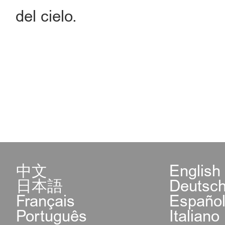
del cielo.
中文
English
日本語
Deutsc
Français
Españo
Português
Italiano