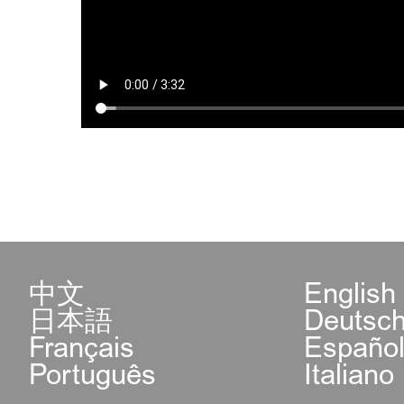
中文
English
日本語
Deutsc
Français
Españo
Português
Italiano