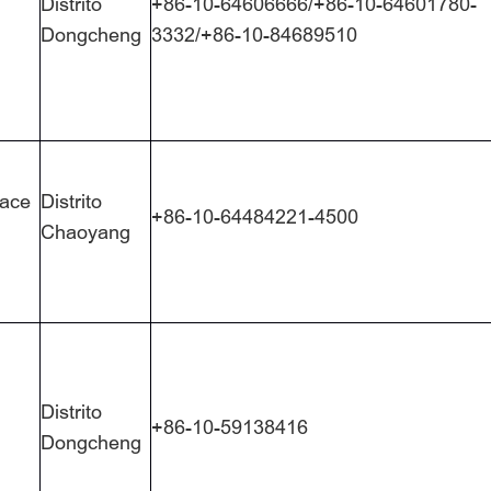
Distrito
+86-10-64606666/+86-10-64601780-
Dongcheng
3332/+86-10-84689510
ace
Distrito
+86-10-64484221-4500
Chaoyang
Distrito
+86-10-59138416
Dongcheng