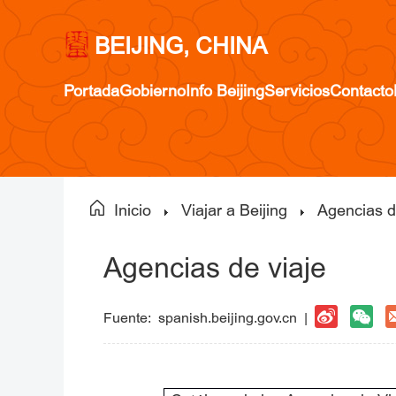
BEIJING, CHINA
Portada
Gobierno
Info Beijing
Servicios
Contacto
Inicio
Viajar a Beijing
Agencias d
Agencias de viaje
Fuente:
spanish.beijing.gov.cn
|