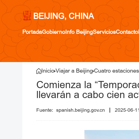
BEIJING, CHINA
Portada
Gobierno
Info Beijing
Servicios
Contacto
Inicio
Viajar a Beijing
Cuatro estaciones
Comienza la “Temporad
llevarán a cabo cien a
spanish.beijing.gov.cn
2025-06-1