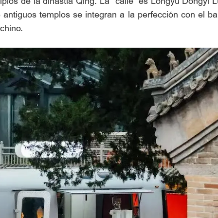
ipios de la dinastía Qing. La “calle” es Longyu Dongyi 
antiguos templos se integran a la perfección con el ba
chino.