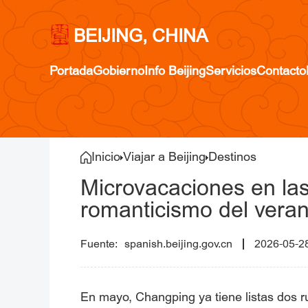
BEIJING, CHINA
Portada
Gobierno
Info Beijing
Servicios
Contacto
Inicio
Viajar a Beijing
Destinos
Microvacaciones en las
romanticismo del vera
spanish.beijing.gov.cn
2026-05-2
En mayo, Changping ya tiene listas dos ru