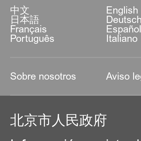
中文
English
日本語
Deutsc
Français
Españo
Português
Italiano
Sobre nosotros
Aviso le
北京市人民政府