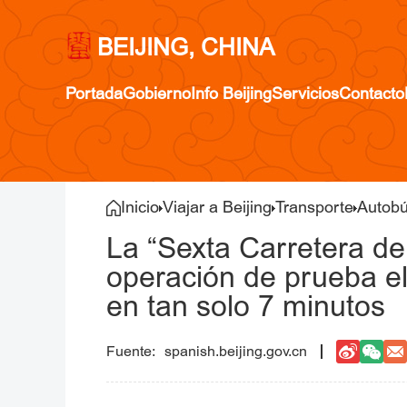
BEIJING, CHINA
Portada
Gobierno
Info Beijing
Servicios
Contacto
Inicio
Viajar a Beijing
Transporte
Autob
La “Sexta Carretera d
operación de prueba el 
en tan solo 7 minutos
spanish.beijing.gov.cn