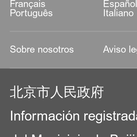
Français
Españo
Português
Italiano
Sobre nosotros
Aviso le
北京市人民政府
Información registrad