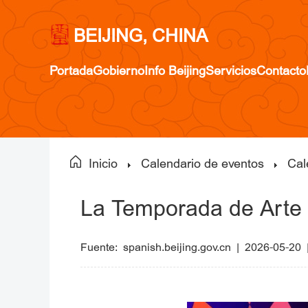
BEIJING, CHINA
Portada
Gobierno
Info Beijing
Servicios
Contacto
Inicio
Calendario de eventos
Cal
La Temporada de Arte 
Fuente:
spanish.beijing.gov.cn
|
2026-05-20