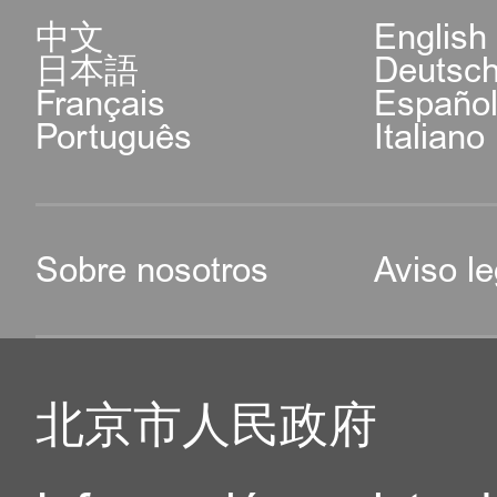
中文
English
日本語
Deutsc
Français
Españo
Português
Italiano
Sobre nosotros
Aviso le
北京市人民政府