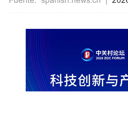
Fuente:
spanish.news.cn
|
202