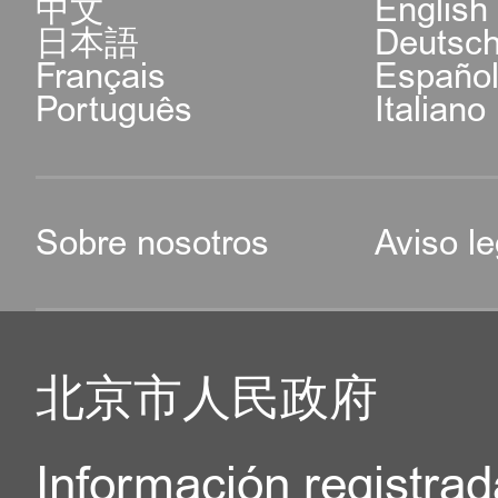
中文
English
日本語
Deutsc
Français
Españo
Português
Italiano
Sobre nosotros
Aviso le
北京市人民政府
Información registrad