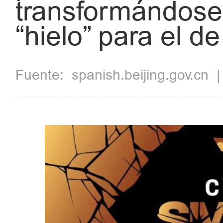
transformándose 
“hielo” para el d
Fuente:
spanish.beijing.gov.cn