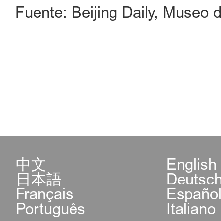
Fuente: Beijing Daily, Museo 
中文
English
日本語
Deutsc
Français
Españo
Português
Italiano