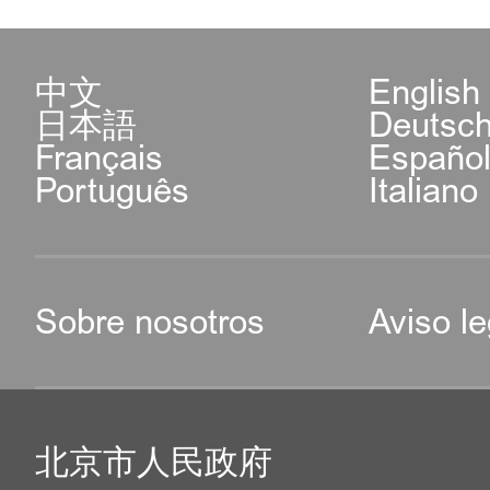
中文
English
日本語
Deutsc
Français
Españo
Português
Italiano
Sobre nosotros
Aviso le
北京市人民政府