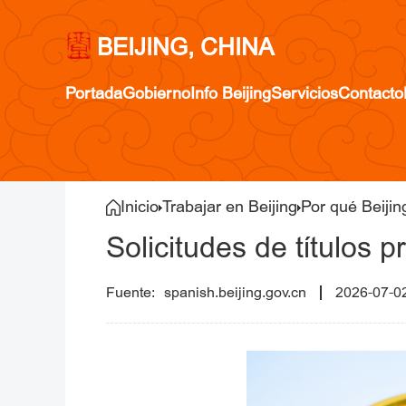
BEIJING, CHINA
Portada
Gobierno
Info Beijing
Servicios
Contacto
Inicio
Trabajar en Beijing
Por qué Beijin
Solicitudes de títulos 
spanish.beijing.gov.cn
2026-07-0