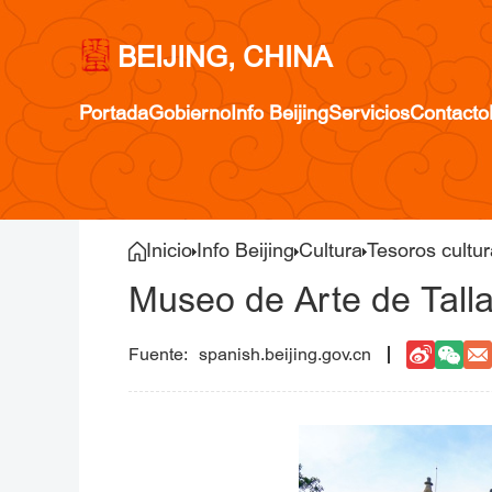
BEIJING, CHINA
Portada
Gobierno
Info Beijing
Servicios
Contacto
Inicio
Info Beijing
Cultura
Tesoros cultur
Museo de Arte de Talla
spanish.beijing.gov.cn