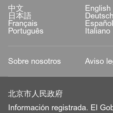
中文
English
日本語
Deutsc
Français
Españo
Português
Italiano
Sobre nosotros
Aviso le
北京市人民政府
Información registrada. El Go