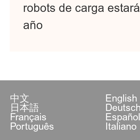
robots de carga estará
año
中文
English
日本語
Deutsc
Français
Españo
Português
Italiano