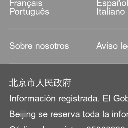
Français
Españo
Português
Italiano
Sobre nosotros
Aviso le
北京市人民政府
Información registrada. El Go
Beijing se reserva toda la inf