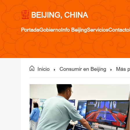
BEIJING, CHINA
Portada
Gobierno
Info Beijing
Servicios
Contacto
Inicio
Consumir en Beijing
Más p