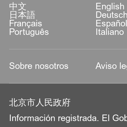
中文
English
日本語
Deutsc
Français
Españo
Português
Italiano
Sobre nosotros
Aviso le
北京市人民政府
Información registrada. El Go