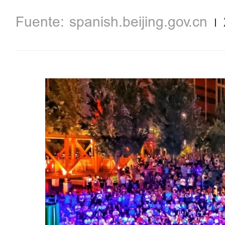
spanish.beijing.gov.cn