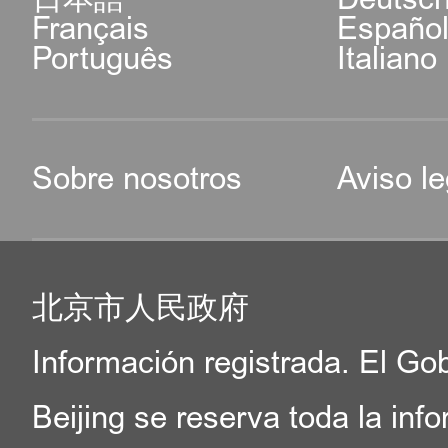
Français
Españo
Português
Italiano
Sobre nosotros
Aviso le
北京市人民政府
Información registrada. El Go
Beijing se reserva toda la inf