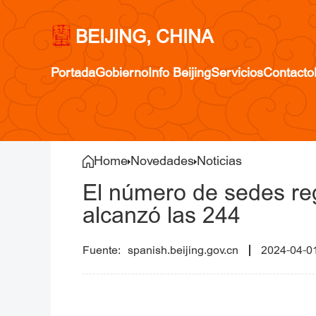
BEIJING, CHINA
Portada
Gobierno
Info Beijing
Servicios
Contacto
Home
Novedades
Noticias
El número de sedes reg
alcanzó las 244
spanish.beijing.gov.cn
2024-04-0