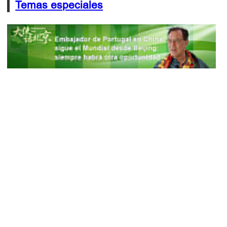
Temas especiales
中文
English
한국어
日本語
Deutsch
Русский язык
Français
Español
العربية
Português
Italiano
Sobre nosotros
Aviso legal
北京市人民政府
Información registrada. El Gobierno del Pueblo del Municipio de
Beijing se reserva todo el derecho.