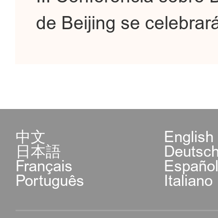
de Beijing se celebrará
中文
English
日本語
Deutsc
Français
Españo
Português
Italiano