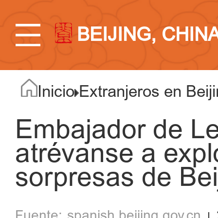
BEIJING, CHIN
Inicio
Extranjeros en Beij
Embajador de Le
atrévanse a expl
sorpresas de Bei
spanish.beijing.gov.cn